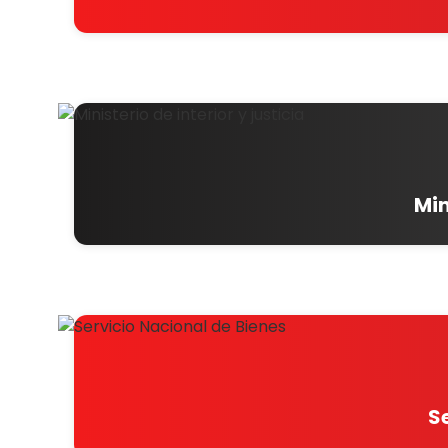
Min
S