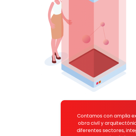
Contamos con amplia exp
obra civil y arquitectón
diferentes sectores, in