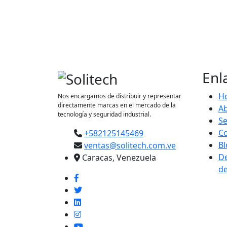
Enl
H
Nos encargamos de distribuir y representar
directamente marcas en el mercado de la
A
tecnología y seguridad industrial.
Se
Co
+582125145469
Bl
ventas@solitech.com.ve
De
Caracas, Venezuela
de