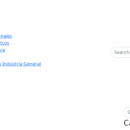
onales
icos
are
e Industria General
C