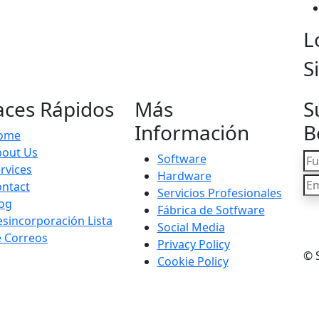
L
S
aces Rápidos
Más
S
Información
B
ome
bout Us
Software
rvices
Hardware
ntact
Servicios Profesionales
og
Fábrica de Sotfware
sincorporación Lista
Social Media
 Correos
Privacy Policy
© S
Cookie Policy